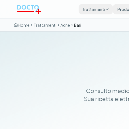
Vai al contenuto principale
Trattamenti
Prodot
Home
Trattamenti
Acne
Bari
Consulto medico
Sua ricetta elet