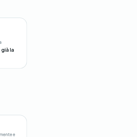
a
 già la
lmente e