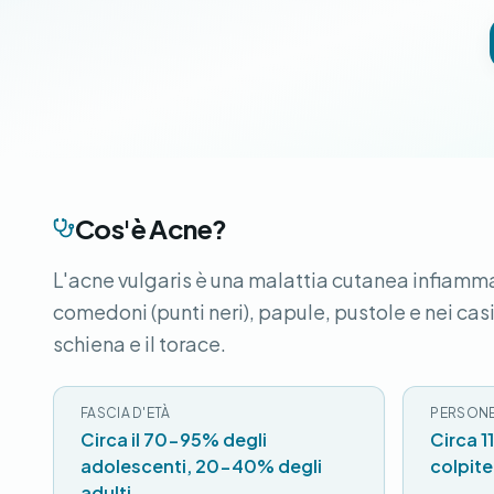
Cos'è Acne?
L'acne vulgaris è una malattia cutanea infiamma
comedoni (punti neri), papule, pustole e nei casi
schiena e il torace.
FASCIA D'ETÀ
PERSONE
Circa il 70-95% degli
Circa 1
adolescenti, 20-40% degli
colpite
adulti