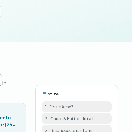
n
 la
Indice
Cos'è Acne?
1.
mento
Cause & Fattori di rischio
2.
te (25-
Riconoscere i sintomi
3.