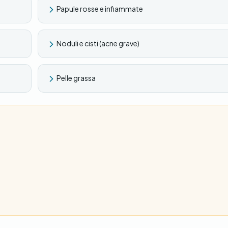
Papule rosse e infiammate
Noduli e cisti (acne grave)
Pelle grassa