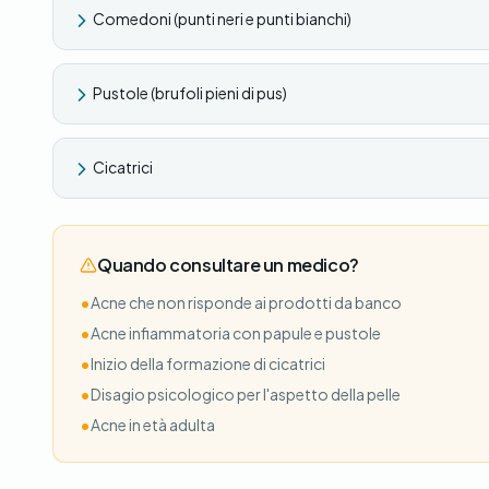
Comedoni (punti neri e punti bianchi)
Pustole (brufoli pieni di pus)
Cicatrici
Quando consultare un medico?
•
Acne che non risponde ai prodotti da banco
•
Acne infiammatoria con papule e pustole
•
Inizio della formazione di cicatrici
•
Disagio psicologico per l'aspetto della pelle
•
Acne in età adulta