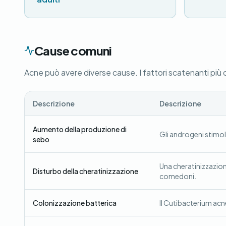
Cause comuni
Acne può avere diverse cause. I fattori scatenanti più
Descrizione
Descrizione
Aumento della produzione di
Gli androgeni stimol
sebo
Una cheratinizzazio
Disturbo della cheratinizzazione
comedoni.
Colonizzazione batterica
Il Cutibacterium acne