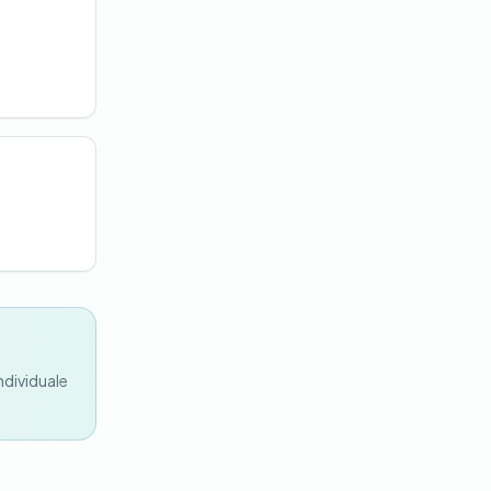
.
ndividuale