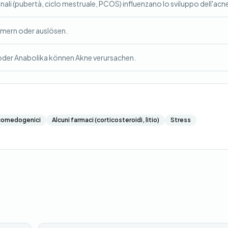
nali (pubertà, ciclo mestruale, PCOS) influenzano lo sviluppo dell'acn
mmern oder auslösen.
oder Anabolika können Akne verursachen.
comedogenici
Alcuni farmaci (corticosteroidi, litio)
Stress