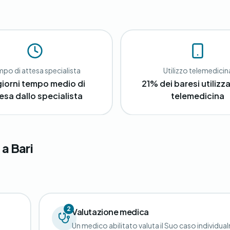
po di attesa specialista
Utilizzo telemedicin
giorni tempo medio di
21% dei baresi utilizza
esa dallo specialista
telemedicina
a Bari
2
Valutazione medica
Un medico abilitato valuta il Suo caso individua