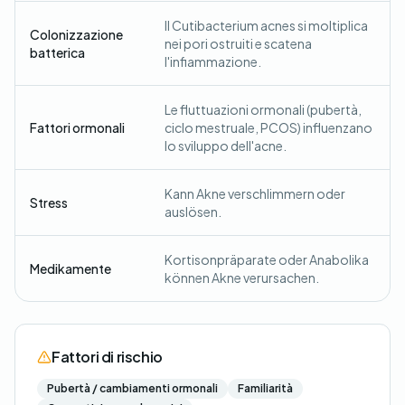
Il Cutibacterium acnes si moltiplica
Colonizzazione
nei pori ostruiti e scatena
batterica
l'infiammazione.
Le fluttuazioni ormonali (pubertà,
Fattori ormonali
ciclo mestruale, PCOS) influenzano
lo sviluppo dell'acne.
Kann Akne verschlimmern oder
Stress
auslösen.
Kortisonpräparate oder Anabolika
Medikamente
können Akne verursachen.
Fattori di rischio
Pubertà / cambiamenti ormonali
Familiarità