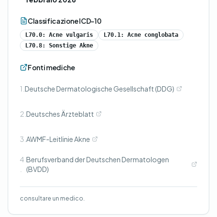
Classificazione ICD-10
L70.0: Acne vulgaris
L70.1: Acne conglobata
L70.8: Sonstige Akne
Fonti mediche
1.
Deutsche Dermatologische Gesellschaft (DDG)
2.
Deutsches Ärzteblatt
3.
AWMF-Leitlinie Akne
4
Berufsverband der Deutschen Dermatologen
.
(BVDD)
consultare un medico.