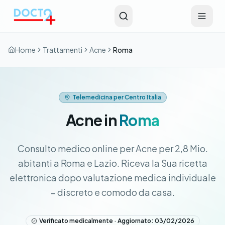
Vai al contenuto principale
Home
Trattamenti
Acne
Roma
Telemedicina per Centro Italia
Acne in
Roma
Consulto medico online per Acne per 2,8 Mio.
abitanti a Roma e Lazio. Riceva la Sua ricetta
elettronica dopo valutazione medica individuale
– discreto e comodo da casa.
Verificato medicalmente · Aggiornato: 03/02/2026