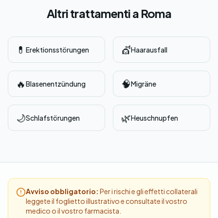
Altri trattamenti a Roma
💊
💇
Erektionsstörungen
Haarausfall
🔥
🧠
Blasenentzündung
Migräne
🌙
🌿
Schlafstörungen
Heuschnupfen
Avviso obbligatorio:
Per i rischi e gli effetti collaterali
leggete il foglietto illustrativo e consultate il vostro
medico o il vostro farmacista.