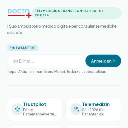
TELEMEDICINA TRANSFRONTALIERA · UE
2011/24
Il Suo ambulatorio medico digitale per consulenze mediche
discrete.
NEWSLETTER
Anmelden
Tipps · Aktionen · max. 1× pro Monat. Jederzeit abbestellbar.
Trustpilot
Telemedizin
Echte
Seit 2026 für
Patientenbewertun
Patienten da
gen