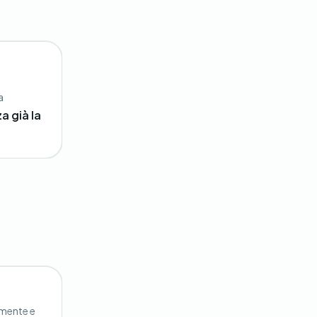
a
a già la
lmente e