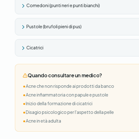
Comedoni (punti neri e punti bianchi)
Pustole (brufoli pieni di pus)
Cicatrici
Quando consultare un medico?
•
Acne che non risponde ai prodotti da banco
•
Acne infiammatoria con papule e pustole
•
Inizio della formazione di cicatrici
•
Disagio psicologico per l'aspetto della pelle
•
Acne in età adulta