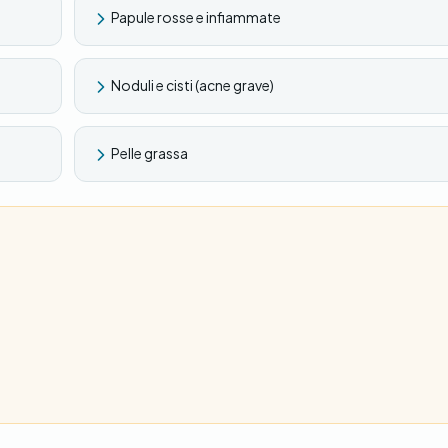
Papule rosse e infiammate
Noduli e cisti (acne grave)
Pelle grassa