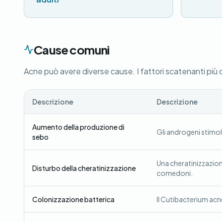
Cause comuni
Acne può avere diverse cause. I fattori scatenanti più
Descrizione
Descrizione
Aumento della produzione di
Gli androgeni stimol
sebo
Una cheratinizzazio
Disturbo della cheratinizzazione
comedoni.
Colonizzazione batterica
Il Cutibacterium acne