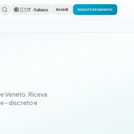
🇮🇹 IT · Italiano
Accedi
Inizia il trattamento
 e Veneto. Riceva
e – discreto e