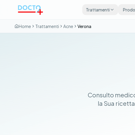
Vai al contenuto principale
Trattamenti
Prodot
Home
Trattamenti
Acne
Verona
Consulto medico 
la Sua ricett