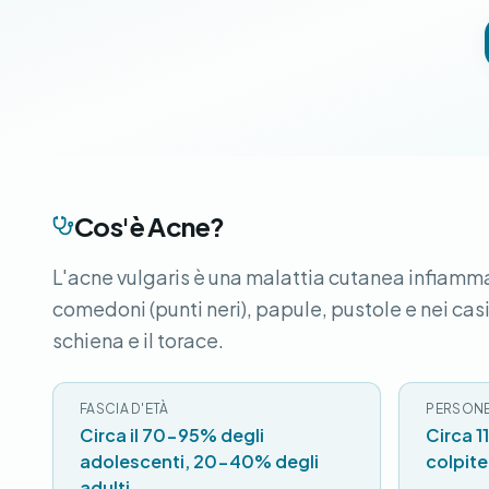
Cos'è Acne?
L'acne vulgaris è una malattia cutanea infiamma
comedoni (punti neri), papule, pustole e nei casi
schiena e il torace.
FASCIA D'ETÀ
PERSONE
Circa il 70-95% degli
Circa 1
adolescenti, 20-40% degli
colpite
adulti