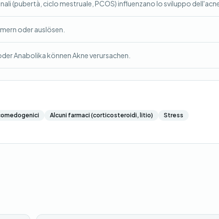
nali (pubertà, ciclo mestruale, PCOS) influenzano lo sviluppo dell'acn
mmern oder auslösen.
oder Anabolika können Akne verursachen.
comedogenici
Alcuni farmaci (corticosteroidi, litio)
Stress