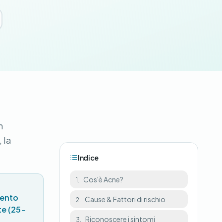
n
 la
Indice
Cos'è Acne?
1.
mento
Cause & Fattori di rischio
2.
te (25-
Riconoscere i sintomi
3.