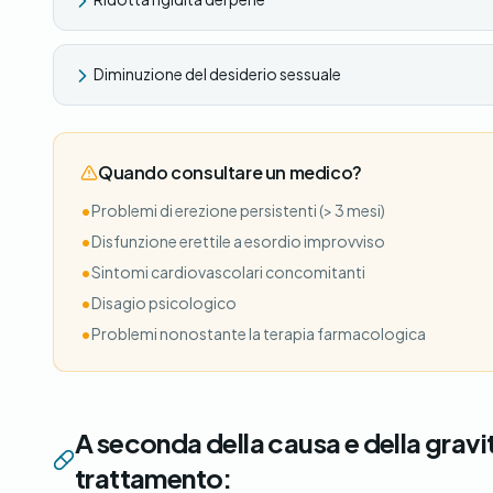
Diminuzione del desiderio sessuale
Quando consultare un medico?
•
Problemi di erezione persistenti (> 3 mesi)
•
Disfunzione erettile a esordio improvviso
•
Sintomi cardiovascolari concomitanti
•
Disagio psicologico
•
Problemi nonostante la terapia farmacologica
A seconda della causa e della gravit
trattamento: