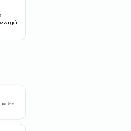
a
izza già
lmente e