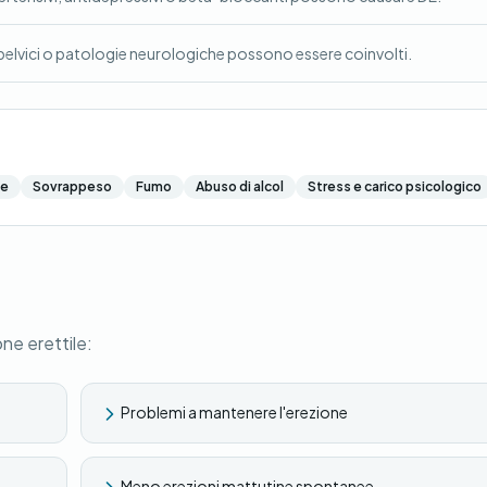
i pelvici o patologie neurologiche possono essere coinvolti.
te
Sovrappeso
Fumo
Abuso di alcol
Stress e carico psicologico
one erettile:
Problemi a mantenere l'erezione
Meno erezioni mattutine spontanee