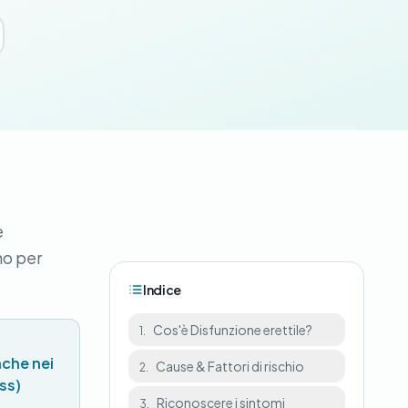
e
no per
Indice
Cos'è Disfunzione erettile?
1.
nche nei
Cause & Fattori di rischio
2.
ess)
Riconoscere i sintomi
3.