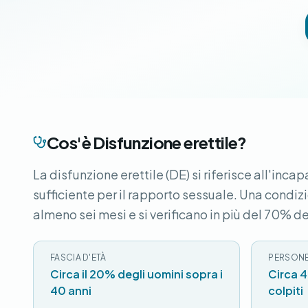
Cos'è Disfunzione erettile?
La disfunzione erettile (DE) si riferisce all'in
sufficiente per il rapporto sessuale. Una condi
almeno sei mesi e si verificano in più del 70% dei
FASCIA D'ETÀ
PERSONE
Circa il 20% degli uomini sopra i
Circa 4
40 anni
colpiti