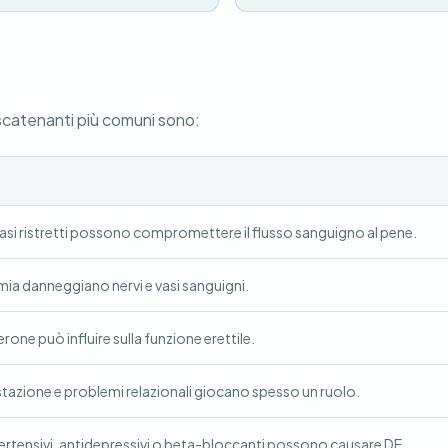
 scatenanti più comuni sono:
i vasi ristretti possono compromettere il flusso sanguigno al pene.
icemia danneggiano nervi e vasi sanguigni.
erone può influire sulla funzione erettile.
stazione e problemi relazionali giocano spesso un ruolo.
pertensivi, antidepressivi o beta-bloccanti possono causare DE.