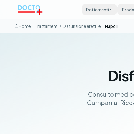
Vai al contenuto principale
Trattamenti
Prodot
Home
Trattamenti
Disfunzione erettile
Napoli
Disf
Consulto medico 
Campania. Riceva