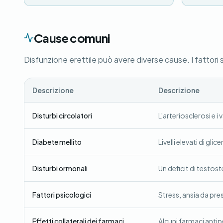
Cause comuni
Disfunzione erettile può avere diverse cause. I fattori
Descrizione
Descrizione
Disturbi circolatori
L'arteriosclerosi e 
Diabete mellito
Livelli elevati di gl
Disturbi ormonali
Un deficit di testost
Fattori psicologici
Stress, ansia da pre
Effetti collaterali dei farmaci
Alcuni farmaci anti