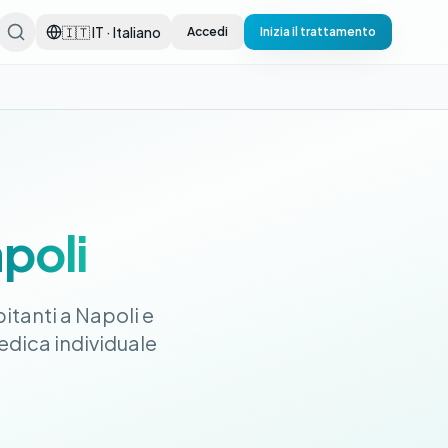
🇮🇹 IT · Italiano
Accedi
Inizia il trattamento
poli
itanti a Napoli e
edica individuale