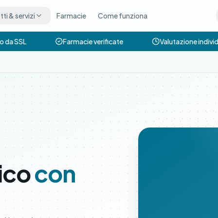
ti & servizi
Farmacie
Come funziona
 da SSL
Farmacie verificate
Valutazione individ
ico
con