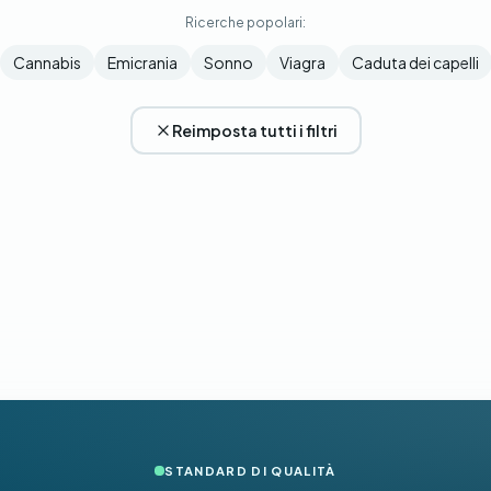
Ricerche popolari:
Cannabis
Emicrania
Sonno
Viagra
Caduta dei capelli
Reimposta tutti i filtri
STANDARD DI QUALITÀ