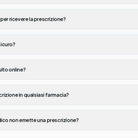
per ricevere la prescrizione?
sicuro?
lto online?
crizione in qualsiasi farmacia?
dico non emette una prescrizione?