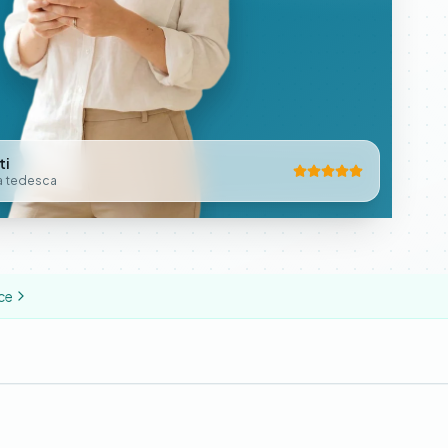
ti
a tedesca
ce