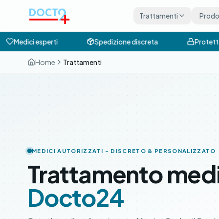
Vai al contenuto principale
Trattamenti
Prodot
Medici esperti
Spedizione discreta
Protetto
Home
Trattamenti
MEDICI AUTORIZZATI – DISCRETO & PERSONALIZZATO
Trattamento med
Docto24