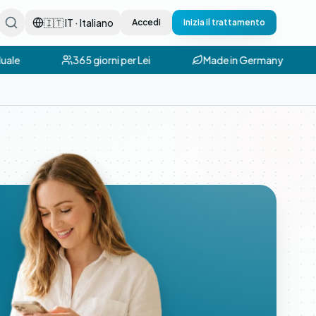
🇮🇹 IT · Italiano
Accedi
Inizia il trattamento
uale
365 giorni per Lei
Made in Germany