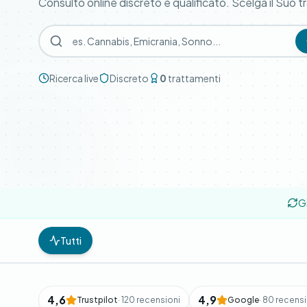
Consulto online discreto e qualificato. Scelga il Suo 
Ricerca live
Discreto
0
trattamenti
G
Tutti
4,6
4,9
Trustpilot
· 120 recensioni
Google
· 80 recens