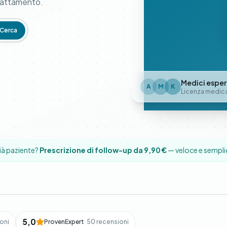
trattamento.
Cerca
Medici esper
A
M
K
Licenza medic
ià paziente?
Prescrizione di follow-up da 9,90 €
— veloce e sempli
5,0
ioni
ProvenExpert
· 50 recensioni