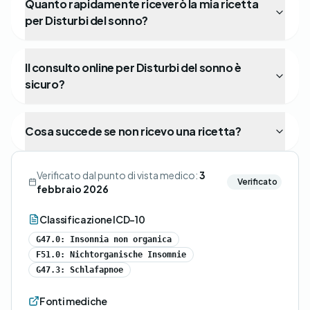
Quanto rapidamente riceverò la mia ricetta
per Disturbi del sonno?
Il consulto online per Disturbi del sonno è
sicuro?
Cosa succede se non ricevo una ricetta?
Verificato dal punto di vista medico:
3
Verificato
febbraio 2026
Classificazione ICD-10
G47.0: Insonnia non organica
F51.0: Nichtorganische Insomnie
G47.3: Schlafapnoe
Fonti mediche