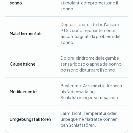
sonno
stimolanti compromettono il
sonno.
Depressione, disturbi d'ansia e
PTSD sono frequentemente
Malattie mentali
accompagnati da problemi del
sonno.
Dolore, sindrome delle gambe
Cause fisiche
senza riposo o apnea del sonno
possono disturbare il sonno.
Bestimmte Arzneimittel können
Medikamente
als Nebenwirkung
Schlafstörungen verursachen.
Lärm, Licht, Temperatur oder
Umgebungsfaktoren
unbequeme Matratze können
den Schlaf stören.