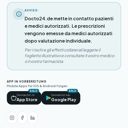
AVVISO:
Docto24.de mette in contatto pazienti
e medici autorizzati. Le prescrizioni
vengono emesse da medici autorizzati
dopo valutazione individuale.
Per i rischi e gli effetti collaterali leggete il
foglietto illustrativo e consultate il vostro medico
o il vostro farmacista.
APP IN VORBEREITUNG
Mobile Apps für iOS & Android folgen
BALD
BALD
Demnächst im
Demnächst bei
App Store
Google Play