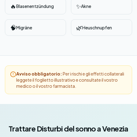
🔥
✨
Blasenentzündung
Akne
🧠
🌿
Migräne
Heuschnupfen
Avviso obbligatorio:
Per i rischi e gli effetti collaterali
leggete il foglietto illustrativo e consultate il vostro
medico o il vostro farmacista.
Trattare Disturbi del sonno a Venezia