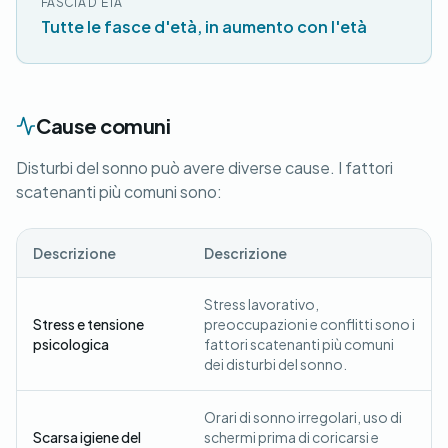
FASCIA D'ETÀ
Tutte le fasce d'età, in aumento con l'età
Cause comuni
Disturbi del sonno può avere diverse cause. I fattori
scatenanti più comuni sono:
Descrizione
Descrizione
Stress lavorativo,
Stress e tensione
preoccupazioni e conflitti sono i
psicologica
fattori scatenanti più comuni
dei disturbi del sonno.
Orari di sonno irregolari, uso di
Scarsa igiene del
schermi prima di coricarsi e