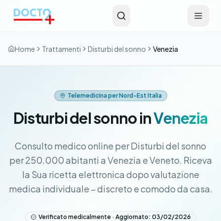
Vai al contenuto principale
Home
Trattamenti
Disturbi del sonno
Venezia
Telemedicina per Nord-Est Italia
Disturbi del sonno in
Venezia
Consulto medico online per Disturbi del sonno
per 250.000 abitanti a Venezia e Veneto. Riceva
la Sua ricetta elettronica dopo valutazione
medica individuale – discreto e comodo da casa.
Verificato medicalmente · Aggiornato: 03/02/2026