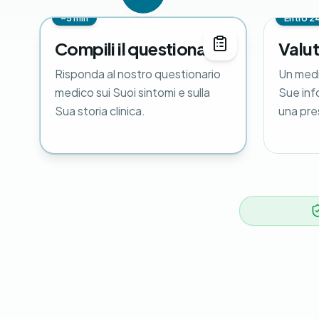
~5 min
Entro 2
Compili il questionario
Valu
Risponda al nostro questionario
Un medi
medico sui Suoi sintomi e sulla
Sue inf
Sua storia clinica.
una pre