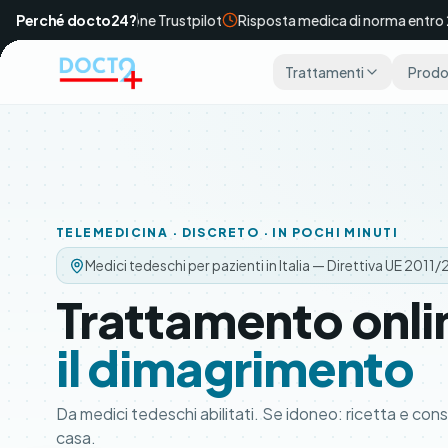
Vai al contenuto principale
Perché docto24?
Valutazione Trustpilot
Risposta medica di norma entro 24 o
Trattamenti
Prodot
TELEMEDICINA · DISCRETO · IN POCHI MINUTI
Medici tedeschi per pazienti in Italia — Direttiva UE 2011
Trattamento onli
il dimagrimento
Da medici tedeschi abilitati. Se idoneo: ricetta e con
casa.