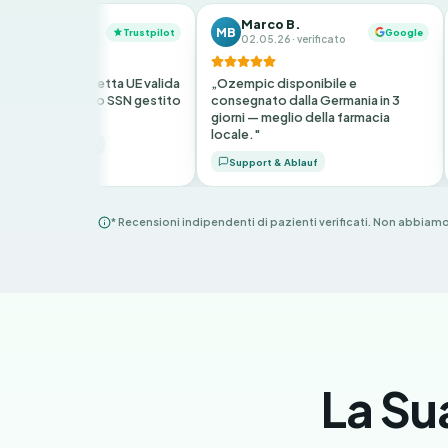
Al
Marco B.
MB
Trustpilot
Google
AT
28
erificato
02.05.26 · verificato
ver
o e ricetta UE valida
„Ozempic disponibile e
„Serviz
. Rimborso SSN gestito
consegnato dalla Germania in 3
tedesc
."
giorni — meglio della farmacia
chiara 
locale."
skretion
Disk
Support & Ablauf
* Recensioni indipendenti di pazienti verificati. Non abbiamo
La Su