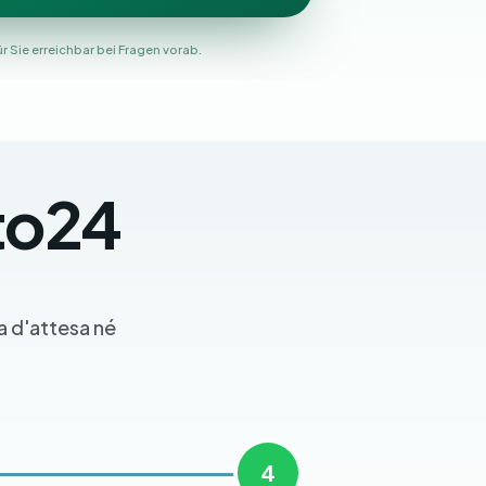
 Sie erreichbar bei Fragen vorab.
to24
a d'attesa né
4