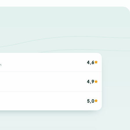
4,6
n
4,9
n
5,0
n