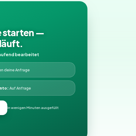
e starten —
läuft.
aufend bearbeitet
en deine Anfrage
nto:
Auf Anfrage
In wenigen Minuten ausgefüllt