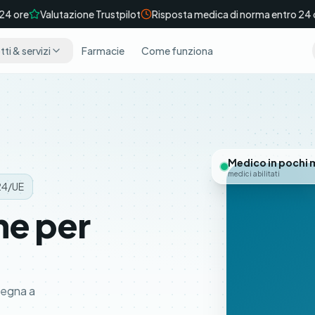
re
Valutazione Trustpilot
Risposta medica di norma entro 24 ore
ti & servizi
Farmacie
Come funziona
Medico in pochi 
medici abilitati
/24/UE
ne per
segna a