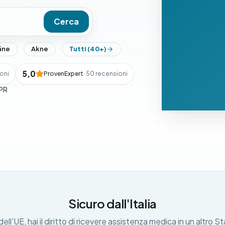
Cerca
äne
Akne
Tutti (40+)
5,0
ioni
ProvenExpert
· 50 recensioni
PR
Sicuro dall'Italia
 dell'UE, hai il diritto di ricevere assistenza medica in un altro