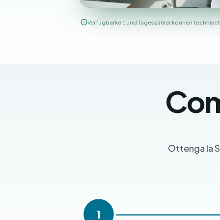
Verfügbarkeit und Tageszähler können technisch 
Com
Ottenga la S
1