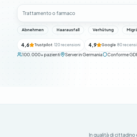
Abnehmen
Haarausfall
Verhütung
Migr
4,6
4,9
Trustpilot
· 120 recensioni
Google
· 80 recens
100.000+ pazienti
Server in Germania
Conforme GD
In qualità di cittadino