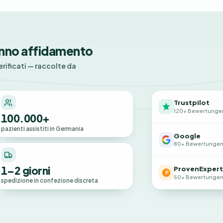
nno affidamento
erificati — raccolte da
Trustpilot
120+ Bewertunge
100.000+
pazienti assistiti in Germania
Google
80+ Bewertunge
1–2 giorni
ProvenExpert
50+ Bewertunge
spedizione in confezione discreta