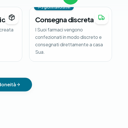
1-3 giorni lavorativi
zione
Consegna discreta
 creata
I Suoi farmaci vengono
confezionati in modo discreto e
consegnati direttamente a casa
Sua.
idoneità