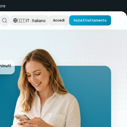
🇮🇹 IT · Italiano
Accedi
Inizia il trattamento
minuti