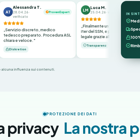
essandra T.
Luca M.
LM
Trustpilot
ProvenExpert
.04.26 ·
25.04.26 · verificato
IN SINT
ificato
Medi
„Finalmente un'alternativa al lungo
Sped
io discreto, medico
iter del SSN, e perfettamente
o preparato. Procedura ASL
legale grazie alla direttiva UE."
100%
e veloce."
Rimb
Transparenz
retion
 alcuna influenza sui contenuti.
PROTEZIONE DEI DATI
a privacy
La nostra p