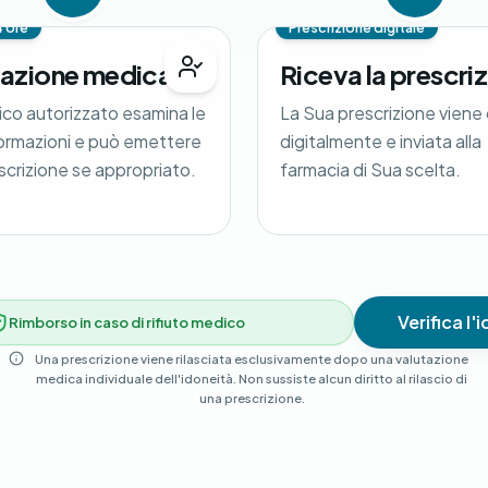
4 ore
Prescrizione digitale
tazione medica
Riceva la prescri
co autorizzato esamina le
La Sua prescrizione viene
ormazioni e può emettere
digitalmente e inviata alla
scrizione se appropriato.
farmacia di Sua scelta.
Verifica l'
Rimborso in caso di rifiuto medico
Una prescrizione viene rilasciata esclusivamente dopo una valutazione
medica individuale dell'idoneità. Non sussiste alcun diritto al rilascio di
una prescrizione.