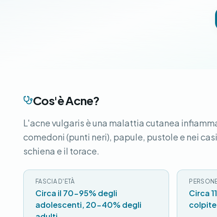
Cos'è Acne?
L'acne vulgaris è una malattia cutanea infiamma
comedoni (punti neri), papule, pustole e nei casi
schiena e il torace.
FASCIA D'ETÀ
PERSONE
Circa il 70-95% degli
Circa 1
adolescenti, 20-40% degli
colpite
adulti