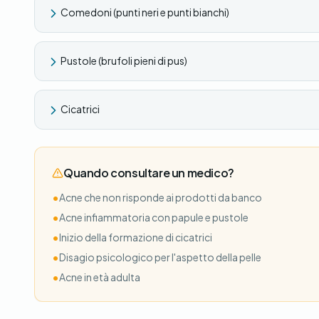
Comedoni (punti neri e punti bianchi)
Pustole (brufoli pieni di pus)
Cicatrici
Quando consultare un medico?
•
Acne che non risponde ai prodotti da banco
•
Acne infiammatoria con papule e pustole
•
Inizio della formazione di cicatrici
•
Disagio psicologico per l'aspetto della pelle
•
Acne in età adulta