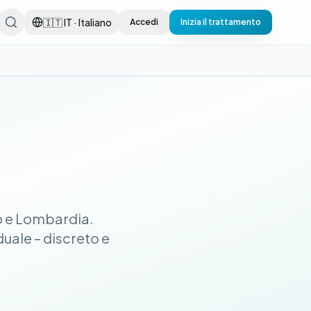
🇮🇹 IT · Italiano
Accedi
Inizia il trattamento
no e Lombardia.
uale – discreto e