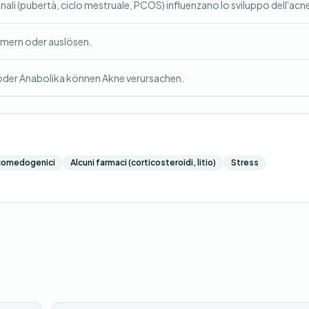
nali (pubertà, ciclo mestruale, PCOS) influenzano lo sviluppo dell'acn
mmern oder auslösen.
oder Anabolika können Akne verursachen.
comedogenici
Alcuni farmaci (corticosteroidi, litio)
Stress