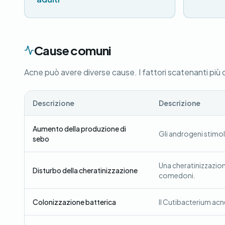
Cause comuni
Acne può avere diverse cause. I fattori scatenanti più
Descrizione
Descrizione
Aumento della produzione di
Gli androgeni stimol
sebo
Una cheratinizzazio
Disturbo della cheratinizzazione
comedoni.
Colonizzazione batterica
Il Cutibacterium acne