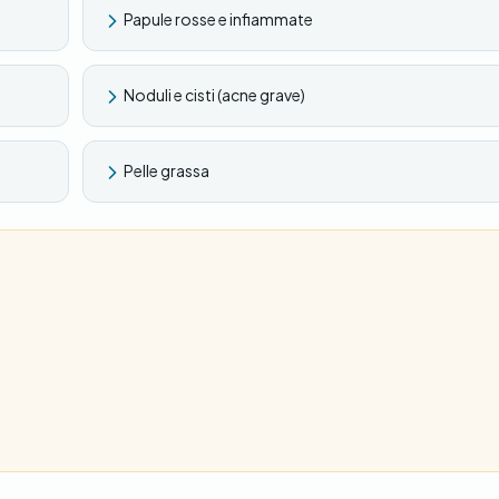
Papule rosse e infiammate
Noduli e cisti (acne grave)
Pelle grassa