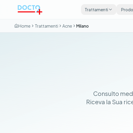
Vai al contenuto principale
Trattamenti
Prodot
Home
Trattamenti
Acne
Milano
Consulto medic
Riceva la Sua ri