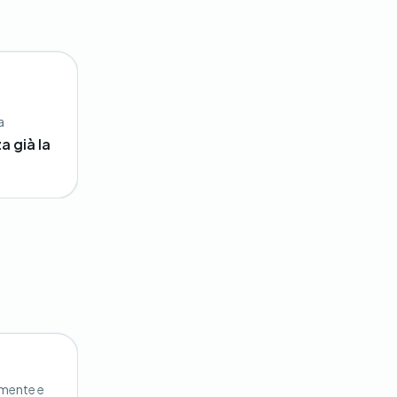
a
a già la
lmente e