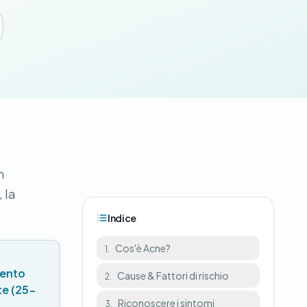
n
 la
Indice
Cos'è Acne?
1.
mento
Cause & Fattori di rischio
2.
te (25-
Riconoscere i sintomi
3.