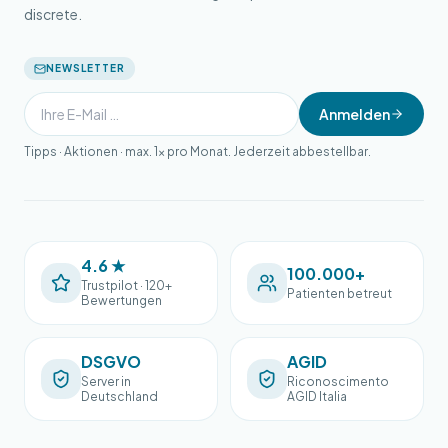
discrete.
NEWSLETTER
Anmelden
Tipps · Aktionen · max. 1× pro Monat. Jederzeit abbestellbar.
4.6 ★
100.000+
Trustpilot · 120+
Patienten betreut
Bewertungen
DSGVO
AGID
Server in
Riconoscimento
Deutschland
AGID Italia