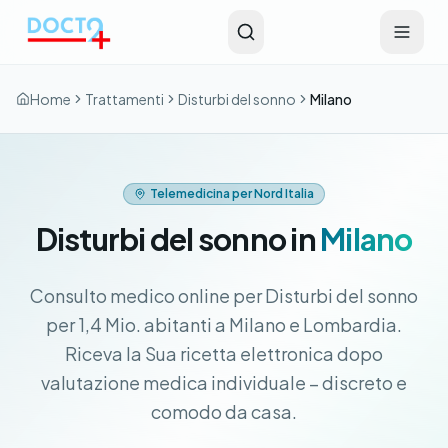
Vai al contenuto principale
Home
Trattamenti
Disturbi del sonno
Milano
Telemedicina per Nord Italia
Disturbi del sonno in
Milano
Consulto medico online per Disturbi del sonno
per 1,4 Mio. abitanti a Milano e Lombardia.
Riceva la Sua ricetta elettronica dopo
valutazione medica individuale – discreto e
comodo da casa.