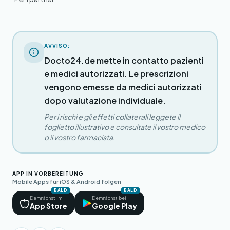
AVVISO:
Docto24.de mette in contatto pazienti
e medici autorizzati. Le prescrizioni
vengono emesse da medici autorizzati
dopo valutazione individuale.
Per i rischi e gli effetti collaterali leggete il
foglietto illustrativo e consultate il vostro medico
o il vostro farmacista.
APP IN VORBEREITUNG
Mobile Apps für iOS & Android folgen
BALD
BALD
Demnächst im
Demnächst bei
App Store
Google Play