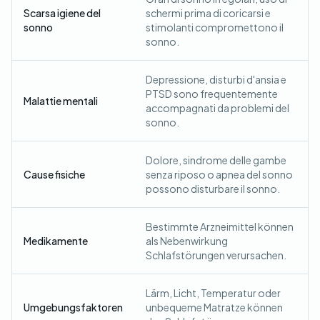
Scarsa igiene del
schermi prima di coricarsi e
sonno
stimolanti compromettono il
sonno.
Depressione, disturbi d'ansia e
PTSD sono frequentemente
Malattie mentali
accompagnati da problemi del
sonno.
Dolore, sindrome delle gambe
Cause fisiche
senza riposo o apnea del sonno
possono disturbare il sonno.
Bestimmte Arzneimittel können
Medikamente
als Nebenwirkung
Schlafstörungen verursachen.
Lärm, Licht, Temperatur oder
Umgebungsfaktoren
unbequeme Matratze können