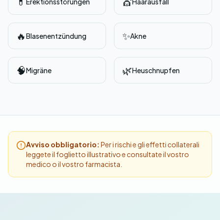
💊
💇
Erektionsstörungen
Haarausfall
🔥
✨
Blasenentzündung
Akne
🧠
🌿
Migräne
Heuschnupfen
Avviso obbligatorio:
Per i rischi e gli effetti collaterali
leggete il foglietto illustrativo e consultate il vostro
medico o il vostro farmacista.