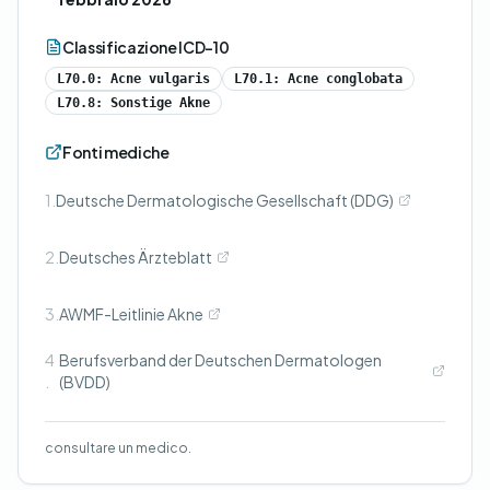
Classificazione ICD-10
L70.0: Acne vulgaris
L70.1: Acne conglobata
L70.8: Sonstige Akne
Fonti mediche
1.
Deutsche Dermatologische Gesellschaft (DDG)
2.
Deutsches Ärzteblatt
3.
AWMF-Leitlinie Akne
4
Berufsverband der Deutschen Dermatologen
.
(BVDD)
consultare un medico.