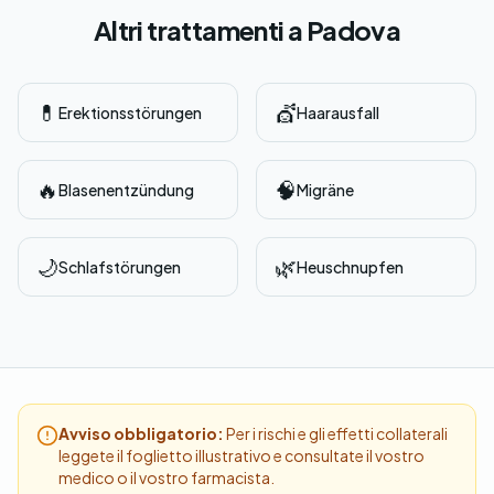
Altri trattamenti a Padova
💊
💇
Erektionsstörungen
Haarausfall
🔥
🧠
Blasenentzündung
Migräne
🌙
🌿
Schlafstörungen
Heuschnupfen
Avviso obbligatorio:
Per i rischi e gli effetti collaterali
leggete il foglietto illustrativo e consultate il vostro
medico o il vostro farmacista.