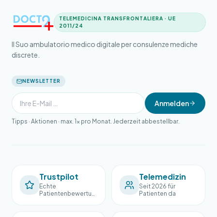
TELEMEDICINA TRANSFRONTALIERA · UE
2011/24
Il Suo ambulatorio medico digitale per consulenze mediche
discrete.
NEWSLETTER
Anmelden
Tipps · Aktionen · max. 1× pro Monat. Jederzeit abbestellbar.
Trustpilot
Telemedizin
Echte
Seit 2026 für
Patientenbewertun
Patienten da
gen