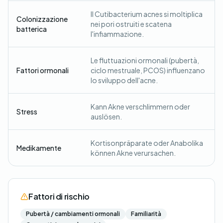
Il Cutibacterium acnes si moltiplica
Colonizzazione
nei pori ostruiti e scatena
batterica
l'infiammazione.
Le fluttuazioni ormonali (pubertà,
Fattori ormonali
ciclo mestruale, PCOS) influenzano
lo sviluppo dell'acne.
Kann Akne verschlimmern oder
Stress
auslösen.
Kortisonpräparate oder Anabolika
Medikamente
können Akne verursachen.
Fattori di rischio
Pubertà / cambiamenti ormonali
Familiarità