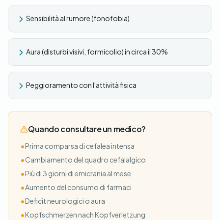
Sensibilità al rumore (fonofobia)
Aura (disturbi visivi, formicolio) in circa il 30%
Peggioramento con l'attività fisica
Quando consultare un medico?
•
Prima comparsa di cefalea intensa
•
Cambiamento del quadro cefalalgico
•
Più di 3 giorni di emicrania al mese
•
Aumento del consumo di farmaci
•
Deficit neurologici o aura
•
Kopfschmerzen nach Kopfverletzung