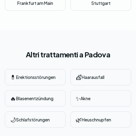
Frankfurt am Main
Stuttgart
Altri trattamenti a Padova
💊
💇
Erektionsstörungen
Haarausfall
🔥
✨
Blasenentzündung
Akne
🌙
🌿
Schlafstörungen
Heuschnupfen