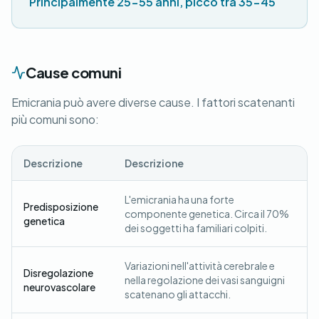
Principalmente 25-55 anni, picco tra 35-45
Cause comuni
Emicrania può avere diverse cause. I fattori scatenanti
più comuni sono:
Descrizione
Descrizione
L'emicrania ha una forte
Predisposizione
componente genetica. Circa il 70%
genetica
dei soggetti ha familiari colpiti.
Variazioni nell'attività cerebrale e
Disregolazione
nella regolazione dei vasi sanguigni
neurovascolare
scatenano gli attacchi.