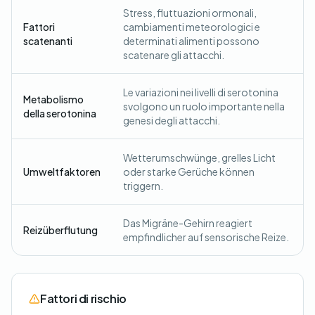
Stress, fluttuazioni ormonali,
Fattori
cambiamenti meteorologici e
scatenanti
determinati alimenti possono
scatenare gli attacchi.
Le variazioni nei livelli di serotonina
Metabolismo
svolgono un ruolo importante nella
della serotonina
genesi degli attacchi.
Wetterumschwünge, grelles Licht
Umweltfaktoren
oder starke Gerüche können
triggern.
Das Migräne-Gehirn reagiert
Reizüberflutung
empfindlicher auf sensorische Reize.
Fattori di rischio