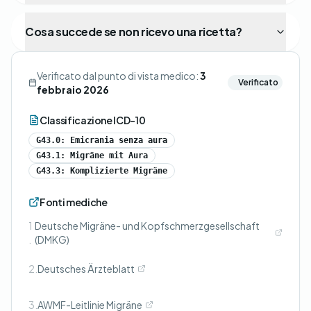
Cosa succede se non ricevo una ricetta?
Verificato dal punto di vista medico:
3
Verificato
febbraio 2026
Classificazione ICD-10
G43.0: Emicrania senza aura
G43.1: Migräne mit Aura
G43.3: Komplizierte Migräne
Fonti mediche
1
Deutsche Migräne- und Kopfschmerzgesellschaft
.
(DMKG)
2.
Deutsches Ärzteblatt
3.
AWMF-Leitlinie Migräne