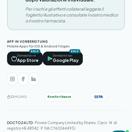
Per i rischi e gli effetti collaterali leggete il
foglietto illustrativo e consultate il vostro medico
o il vostro farmacista.
APP IN VORBEREITUNG
Mobile Apps für iOS & Android folgen
BALD
BALD
Demnächst im
Demnächst bei
App Store
Google Play
SEPA
Komfortkasse
ZAHLUNG
DOCTO24 LTD
· Private Company Limited by Shares, Cipro · N. di
registro HE 481142 · P. IVA CY60244493J