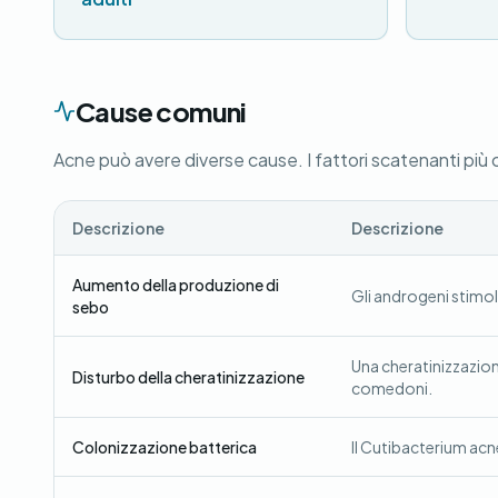
Cause comuni
Acne può avere diverse cause. I fattori scatenanti più
Descrizione
Descrizione
Aumento della produzione di
Gli androgeni stimol
sebo
Una cheratinizzazio
Disturbo della cheratinizzazione
comedoni.
Colonizzazione batterica
Il Cutibacterium acne