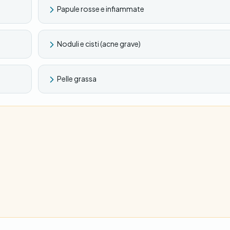
Papule rosse e infiammate
Noduli e cisti (acne grave)
Pelle grassa