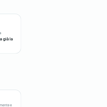
a
a già la
lmente e