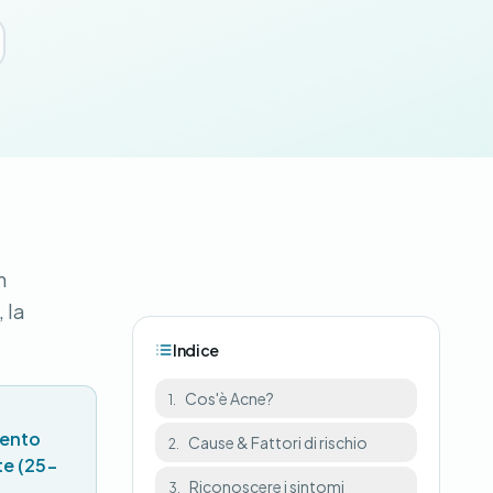
n
 la
Indice
Cos'è Acne?
1.
mento
Cause & Fattori di rischio
2.
te (25-
Riconoscere i sintomi
3.