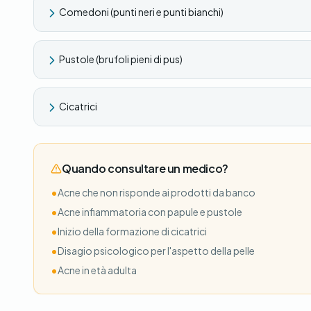
Comedoni (punti neri e punti bianchi)
Pustole (brufoli pieni di pus)
Cicatrici
Quando consultare un medico?
•
Acne che non risponde ai prodotti da banco
•
Acne infiammatoria con papule e pustole
•
Inizio della formazione di cicatrici
•
Disagio psicologico per l'aspetto della pelle
•
Acne in età adulta