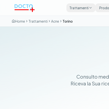
Vai al contenuto principale
Trattamenti
Prodot
Home
Trattamenti
Acne
Torino
Consulto medi
Riceva la Sua ri