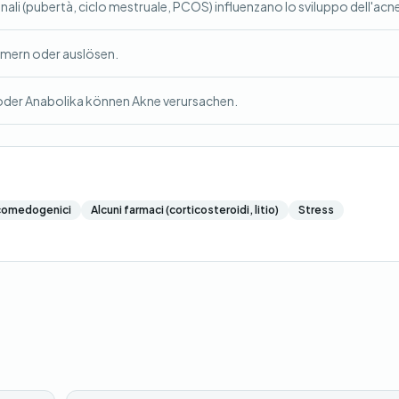
nali (pubertà, ciclo mestruale, PCOS) influenzano lo sviluppo dell'acn
mmern oder auslösen.
oder Anabolika können Akne verursachen.
comedogenici
Alcuni farmaci (corticosteroidi, litio)
Stress