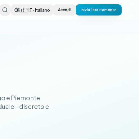
🇮🇹 IT · Italiano
Accedi
Inizia il trattamento
no e Piemonte.
uale – discreto e