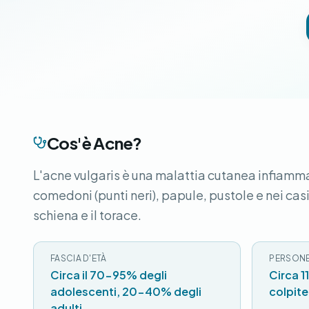
Cos'è Acne?
L'acne vulgaris è una malattia cutanea infiamma
comedoni (punti neri), papule, pustole e nei casi
schiena e il torace.
FASCIA D'ETÀ
PERSONE
Circa il 70-95% degli
Circa 1
adolescenti, 20-40% degli
colpite
adulti