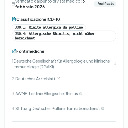
Verificato dal punto di vista medico:
3
Verificato
febbraio 2026
Classificazione ICD-10
J30.1: Rinite allergica da polline
J30.4: Allergische Rhinitis, nicht näher
bezeichnet
Fonti mediche
1
Deutsche Gesellschaft für Allergologie und klinische
.
Immunologie (DGAKI)
2.
Deutsches Ärzteblatt
3.
AWMF-Leitlinie Allergische Rhinitis
4.
Stiftung Deutscher Polleninformationsdienst