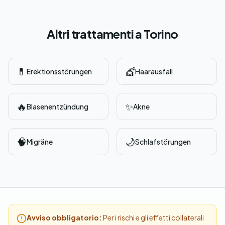
Altri trattamenti a Torino
💊
💇
Erektionsstörungen
Haarausfall
🔥
✨
Blasenentzündung
Akne
🧠
🌙
Migräne
Schlafstörungen
Avviso obbligatorio:
Per i rischi e gli effetti collaterali