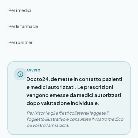
Per i medici
Per le farmacie
Per i partner
AVVISO:
Docto24.de mette in contatto pazienti
e medici autorizzati. Le prescrizioni
vengono emesse da medici autorizzati
dopo valutazione individuale.
Per i rischi e gli effetti collaterali leggete il
foglietto illustrativo e consultate il vostro medico
o il vostro farmacista.