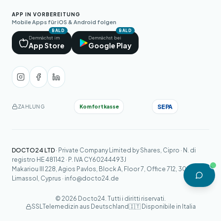
APP IN VORBEREITUNG
Mobile Apps für iOS & Android folgen
BALD
BALD
Demnächst im
Demnächst bei
App Store
Google Play
SEPA
Komfortkasse
ZAHLUNG
DOCTO24 LTD
· Private Company Limited by Shares, Cipro · N. di
registro HE 481142 · P. IVA CY60244493J
Makariou III 228, Agios Pavlos, Block A, Floor 7, Office 712, 3030
Limassol, Cyprus ·
info@docto24.de
© 2026 Docto24. Tutti i diritti riservati.
SSL
Telemedizin aus Deutschland
🇮🇹 Disponibile in Italia