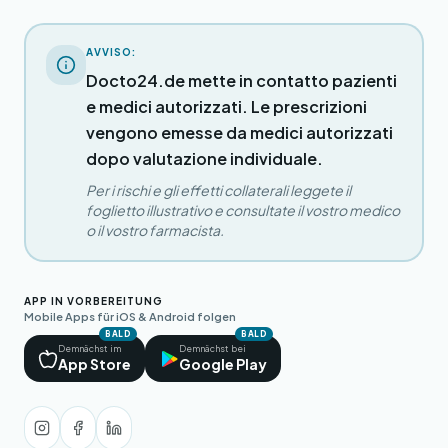
AVVISO:
Docto24.de mette in contatto pazienti
e medici autorizzati. Le prescrizioni
vengono emesse da medici autorizzati
dopo valutazione individuale.
Per i rischi e gli effetti collaterali leggete il
foglietto illustrativo e consultate il vostro medico
o il vostro farmacista.
APP IN VORBEREITUNG
Mobile Apps für iOS & Android folgen
BALD
BALD
Demnächst im
Demnächst bei
App Store
Google Play