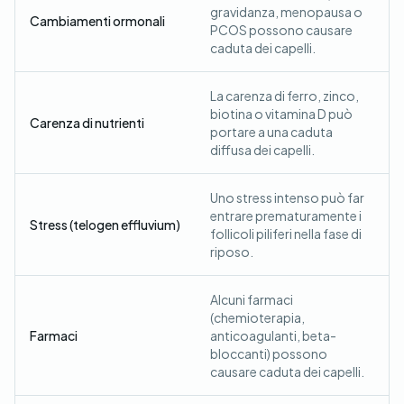
gravidanza, menopausa o
Cambiamenti ormonali
PCOS possono causare
caduta dei capelli.
La carenza di ferro, zinco,
biotina o vitamina D può
Carenza di nutrienti
portare a una caduta
diffusa dei capelli.
Uno stress intenso può far
entrare prematuramente i
Stress (telogen effluvium)
follicoli piliferi nella fase di
riposo.
Alcuni farmaci
(chemioterapia,
Farmaci
anticoagulanti, beta-
bloccanti) possono
causare caduta dei capelli.