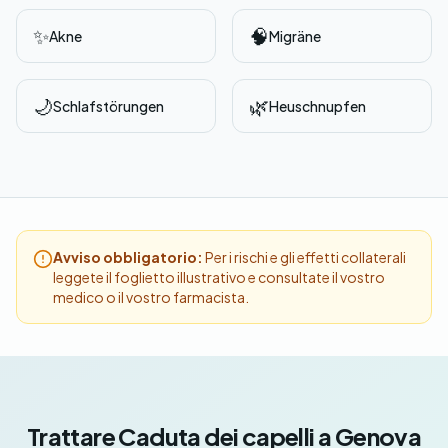
✨
🧠
Akne
Migräne
🌙
🌿
Schlafstörungen
Heuschnupfen
Avviso obbligatorio:
Per i rischi e gli effetti collaterali
leggete il foglietto illustrativo e consultate il vostro
medico o il vostro farmacista.
Trattare Caduta dei capelli a Genova