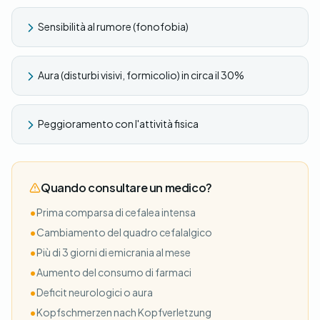
Sensibilità al rumore (fonofobia)
Aura (disturbi visivi, formicolio) in circa il 30%
Peggioramento con l'attività fisica
Quando consultare un medico?
•
Prima comparsa di cefalea intensa
•
Cambiamento del quadro cefalalgico
•
Più di 3 giorni di emicrania al mese
•
Aumento del consumo di farmaci
•
Deficit neurologici o aura
•
Kopfschmerzen nach Kopfverletzung