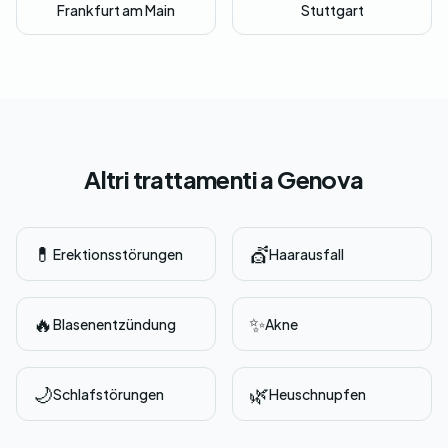
Frankfurt am Main
Stuttgart
Altri trattamenti a Genova
💊
💇
Erektionsstörungen
Haarausfall
🔥
✨
Blasenentzündung
Akne
🌙
🌿
Schlafstörungen
Heuschnupfen