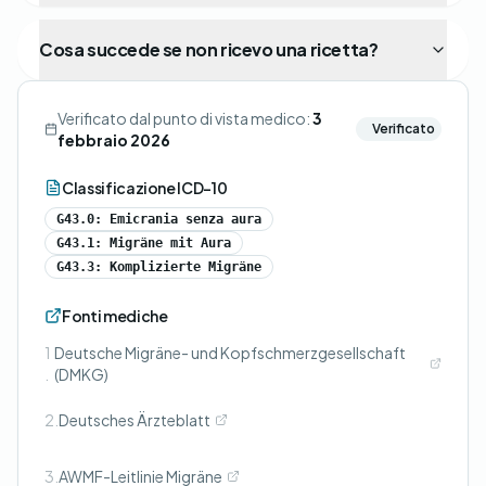
Cosa succede se non ricevo una ricetta?
Verificato dal punto di vista medico:
3
Verificato
febbraio 2026
Classificazione ICD-10
G43.0: Emicrania senza aura
G43.1: Migräne mit Aura
G43.3: Komplizierte Migräne
Fonti mediche
1
Deutsche Migräne- und Kopfschmerzgesellschaft
.
(DMKG)
2.
Deutsches Ärzteblatt
3.
AWMF-Leitlinie Migräne