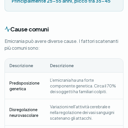
Principalmente 25-55 anni, picco tra 35-45
Cause comuni
Emicrania può avere diverse cause. I fattori scatenanti
più comuni sono:
Descrizione
Descrizione
L'emicrania ha una forte
Predisposizione
componente genetica. Circa il 70%
genetica
dei soggetti ha familiari colpiti.
Variazioni nell'attività cerebrale e
Disregolazione
nella regolazione dei vasi sanguigni
neurovascolare
scatenano gli attacchi.