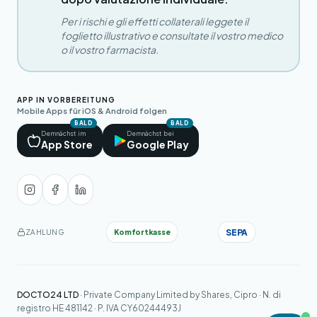
Per i rischi e gli effetti collaterali leggete il
foglietto illustrativo e consultate il vostro medico
o il vostro farmacista.
APP IN VORBEREITUNG
Mobile Apps für iOS & Android folgen
BALD
BALD
Demnächst im
Demnächst bei
App Store
Google Play
SEPA
Komfortkasse
ZAHLUNG
DOCTO24 LTD
· Private Company Limited by Shares, Cipro · N. di
registro HE 481142 · P. IVA CY60244493J