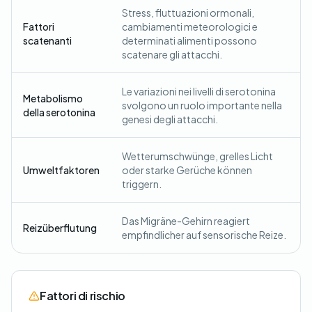
Stress, fluttuazioni ormonali,
Fattori
cambiamenti meteorologici e
scatenanti
determinati alimenti possono
scatenare gli attacchi.
Le variazioni nei livelli di serotonina
Metabolismo
svolgono un ruolo importante nella
della serotonina
genesi degli attacchi.
Wetterumschwünge, grelles Licht
Umweltfaktoren
oder starke Gerüche können
triggern.
Das Migräne-Gehirn reagiert
Reizüberflutung
empfindlicher auf sensorische Reize.
Fattori di rischio