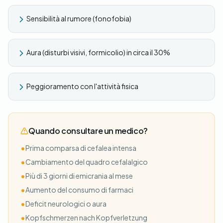
Sensibilità al rumore (fonofobia)
Aura (disturbi visivi, formicolio) in circa il 30%
Peggioramento con l'attività fisica
Quando consultare un medico?
•
Prima comparsa di cefalea intensa
•
Cambiamento del quadro cefalalgico
•
Più di 3 giorni di emicrania al mese
•
Aumento del consumo di farmaci
•
Deficit neurologici o aura
•
Kopfschmerzen nach Kopfverletzung