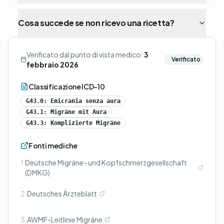
Cosa succede se non ricevo una ricetta?
Verificato dal punto di vista medico:
3
Verificato
febbraio 2026
Classificazione ICD-10
G43.0: Emicrania senza aura
G43.1: Migräne mit Aura
G43.3: Komplizierte Migräne
Fonti mediche
1
Deutsche Migräne- und Kopfschmerzgesellschaft
.
(DMKG)
2.
Deutsches Ärzteblatt
3.
AWMF-Leitlinie Migräne