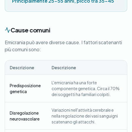
Principalmente 25-55 anni, picco tra 35-45
Cause comuni
Emicrania può avere diverse cause. I fattori scatenanti
più comuni sono:
Descrizione
Descrizione
L'emicrania ha una forte
Predisposizione
componente genetica. Circa il 70%
genetica
dei soggetti ha familiari colpiti.
Variazioni nell'attività cerebrale e
Disregolazione
nella regolazione dei vasi sanguigni
neurovascolare
scatenano gli attacchi.