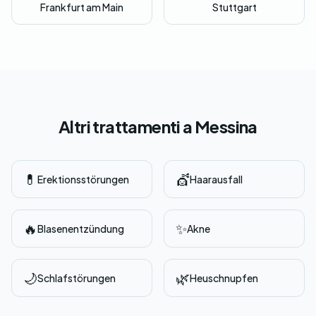
Frankfurt am Main
Stuttgart
Altri trattamenti a Messina
💊
💇
Erektionsstörungen
Haarausfall
🔥
✨
Blasenentzündung
Akne
🌙
🌿
Schlafstörungen
Heuschnupfen