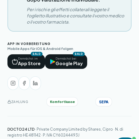
Per i rischi e gli effetti collaterali leggete il
foglietto illustrativo e consultate il vostro medico
o il vostro farmacista.
APP IN VORBEREITUNG
Mobile Apps für iOS & Android folgen
BALD
BALD
Demnächst im
Demnächst bei
App Store
Google Play
SEPA
Komfortkasse
ZAHLUNG
DOCTO24 LTD
· Private Company Limited by Shares, Cipro · N. di
registro HE 481142 · P. IVA CY60244493J