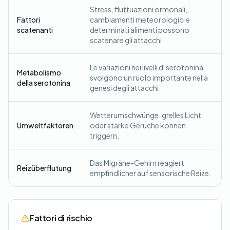
Stress, fluttuazioni ormonali,
Fattori
cambiamenti meteorologici e
scatenanti
determinati alimenti possono
scatenare gli attacchi.
Le variazioni nei livelli di serotonina
Metabolismo
svolgono un ruolo importante nella
della serotonina
genesi degli attacchi.
Wetterumschwünge, grelles Licht
Umweltfaktoren
oder starke Gerüche können
triggern.
Das Migräne-Gehirn reagiert
Reizüberflutung
empfindlicher auf sensorische Reize.
Fattori di rischio