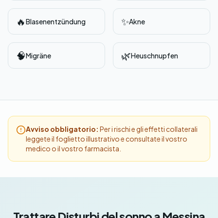
🔥
✨
Blasenentzündung
Akne
🧠
🌿
Migräne
Heuschnupfen
Avviso obbligatorio:
Per i rischi e gli effetti collaterali
leggete il foglietto illustrativo e consultate il vostro
medico o il vostro farmacista.
Trattare Disturbi del sonno a Messina