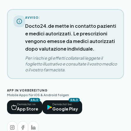
AVVISO:
Docto24.de mette in contatto pazienti
e medici autorizzati. Le prescrizioni
vengono emesse da medici autorizzati
dopo valutazione individuale.
Per i rischi e gli effetti collaterali leggete il
foglietto illustrativo e consultate il vostro medico
o il vostro farmacista.
APP IN VORBEREITUNG
Mobile Apps für iOS & Android folgen
BALD
BALD
Demnächst im
Demnächst bei
App Store
Google Play