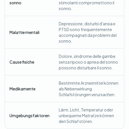
sonno
stimolanti compromettono il
sonno.
Depressione, disturbi d'ansia e
PTSD sono frequentemente
Malattie mentali
accompagnati da problemi del
sonno.
Dolore, sindrome delle gambe
Cause fisiche
senza riposo o apnea del sonno
possono disturbare il sonno.
Bestimmte Arzneimittel können
Medikamente
als Nebenwirkung
Schlafstörungen verursachen.
Lärm, Licht, Temperatur oder
Umgebungsfaktoren
unbequeme Matratze können
den Schlaf stören.