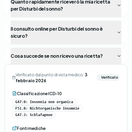
Quanto rapidamente riceverò la mia ricetta
per Disturbi del sonno?
Il consulto online per Disturbi del sonno è
sicuro?
Cosa succede se non ricevo una ricetta?
Verificato dal punto di vista medico:
3
Verificato
febbraio 2026
Classificazione ICD-10
G47.0: Insonnia non organica
F51.0: Nichtorganische Insomnie
G47.3: Schlafapnoe
Fonti mediche