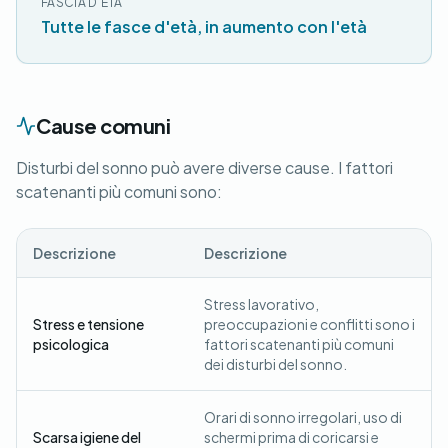
FASCIA D'ETÀ
Tutte le fasce d'età, in aumento con l'età
Cause comuni
Disturbi del sonno può avere diverse cause. I fattori
scatenanti più comuni sono:
Descrizione
Descrizione
Stress lavorativo,
Stress e tensione
preoccupazioni e conflitti sono i
psicologica
fattori scatenanti più comuni
dei disturbi del sonno.
Orari di sonno irregolari, uso di
Scarsa igiene del
schermi prima di coricarsi e