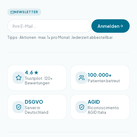
NEWSLETTER
Anmelden
Tipps · Aktionen · max. 1× pro Monat. Jederzeit abbestellbar.
4.6 ★
100.000+
Trustpilot · 120+
Patienten betreut
Bewertungen
DSGVO
AGID
Server in
Riconoscimento
Deutschland
AGID Italia