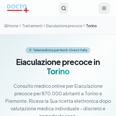
Vai al contenuto principale
Home
Trattamenti
Eiaculazione precoce
Torino
Telemedicina per Nord-Ovest Italia
Eiaculazione precoce in
Torino
Consulto medico online per Eiaculazione
precoce per 870.000 abitanti a Torino e
Piemonte. Riceva la Sua ricetta elettronica dopo
valutazione medica individuale – discreto e
comodo da casa.