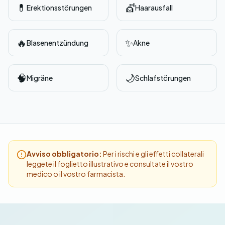
💊
💇
Erektionsstörungen
Haarausfall
🔥
✨
Blasenentzündung
Akne
🧠
🌙
Migräne
Schlafstörungen
Avviso obbligatorio:
Per i rischi e gli effetti collaterali
leggete il foglietto illustrativo e consultate il vostro
medico o il vostro farmacista.