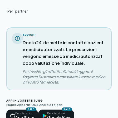
Per i partner
AVVISO:
Docto24.de mette in contatto pazienti
e medici autorizzati. Le prescrizioni
vengono emesse da medici autorizzati
dopo valutazione individuale.
Per i rischi e gli effetti collaterali leggete il
foglietto illustrativo e consultate il vostro medico
o il vostro farmacista.
APP IN VORBEREITUNG
Mobile Apps für iOS & Android folgen
BALD
BALD
Demnächst im
Demnächst bei
App Store
Google Play