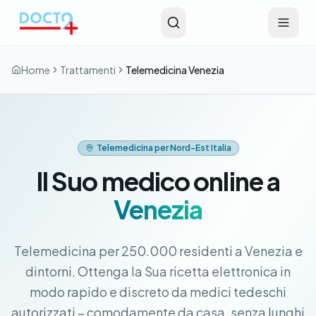
Vai al contenuto principale
Home
Trattamenti
Telemedicina Venezia
Telemedicina per Nord-Est Italia
Il Suo medico online a
Venezia
Telemedicina per 250.000 residenti a Venezia e
dintorni. Ottenga la Sua ricetta elettronica in
modo rapido e discreto da medici tedeschi
autorizzati – comodamente da casa, senza lunghi