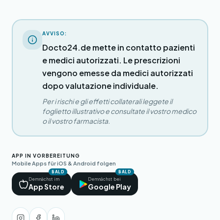
AVVISO:
Docto24.de mette in contatto pazienti
e medici autorizzati. Le prescrizioni
vengono emesse da medici autorizzati
dopo valutazione individuale.
Per i rischi e gli effetti collaterali leggete il
foglietto illustrativo e consultate il vostro medico
o il vostro farmacista.
APP IN VORBEREITUNG
Mobile Apps für iOS & Android folgen
BALD
BALD
Demnächst im
Demnächst bei
App Store
Google Play