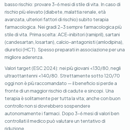
basso rischio: provare 3-6 mesi di stile di vita. In caso di
rischio più elevato (diabete, malattia renale, età
avanzata, ulteriori fattori di rischio) subito terapia
farmacologica. Nei gradi 2-3 sempre farmacologica più
stile di vita. Prima scelta: ACE-inibitori (ramipril), sartani
(candesartan, losartan), calcio-antagonisti (amlodipina),
diuretici (HCT). Spesso preparati in associazione per una
migliore aderenza.
Valori target (ESC 2024): nei più giovani <130/80, negli
ultraottantenni <140/80. Strettamente sotto 120/70
oggi non è più raccomandato — il beneficio si perde a
fronte di un maggior rischio di cadute e sincopi. Una
terapia è solitamente per tutta la vita; anche con buon
controllo non si dovrebbero sospendere
autonomamente i farmaci. Dopo 3-6 mesi di valori ben
controllati il medico può valutare un tentativo di
riduzione.