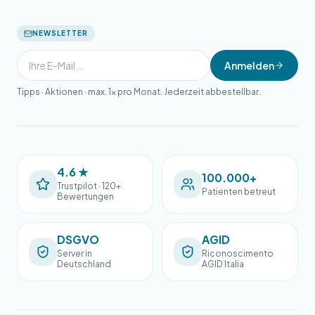
NEWSLETTER
Anmelden
Tipps · Aktionen · max. 1× pro Monat. Jederzeit abbestellbar.
4.6 ★
100.000+
Trustpilot · 120+
Patienten betreut
Bewertungen
DSGVO
AGID
Server in
Riconoscimento
Deutschland
AGID Italia