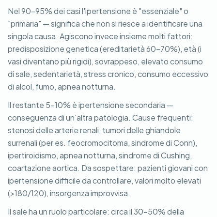
Nel 90-95% dei casi l'ipertensione è "essenziale" o
"primaria" — significa che non si riesce a identificare una
singola causa. Agiscono invece insieme molti fattori:
predisposizione genetica (ereditarietà 60-70%), età (i
vasi diventano più rigidi), sovrappeso, elevato consumo
di sale, sedentarietà, stress cronico, consumo eccessivo
di alcol, fumo, apnea notturna.
Il restante 5-10% è ipertensione secondaria —
conseguenza di un'altra patologia. Cause frequenti:
stenosi delle arterie renali, tumori delle ghiandole
surrenali (per es. feocromocitoma, sindrome di Conn),
ipertiroidismo, apnea notturna, sindrome di Cushing,
coartazione aortica. Da sospettare: pazienti giovani con
ipertensione difficile da controllare, valori molto elevati
(>180/120), insorgenza improvvisa.
Il sale ha un ruolo particolare: circa il 30-50% della