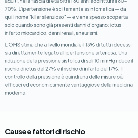
adulti, nella fascia di età oltre i 60 anni addirittura il 60-
70%. L'ipertensione è solitamente asintomatica — da
qui il nome "killer silenzioso" — e viene spesso scoperta
solo quando sono già presenti danni d'organo: ictus,
infarto miocardico, danni renali, aneurismi.
L'OMS stima che a livello mondiale il 13% di tutti i decessi
sia direttamente legato all'ipertensione arteriosa. Una
riduzione della pressione sistolica di soli 10 mmHg riduce il
rischio di ictus del 27% e il rischio di infarto del 17%. Il
controllo della pressione è quindi una delle misure più
efficaci ed economicamente vantaggiose della medicina
moderna.
Cause e fattori di rischio