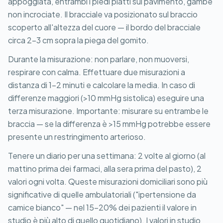
appoggiata, entrambi i piedi piatti sul pavimento, gambe
non incrociate. Il bracciale va posizionato sul braccio
scoperto all'altezza del cuore — il bordo del bracciale
circa 2-3 cm sopra la piega del gomito.
Durante la misurazione: non parlare, non muoversi,
respirare con calma. Effettuare due misurazioni a
distanza di 1-2 minuti e calcolare la media. In caso di
differenze maggiori (>10 mmHg sistolica) eseguire una
terza misurazione. Importante: misurare su entrambe le
braccia — se la differenza è >15 mmHg potrebbe essere
presente un restringimento arterioso.
Tenere un diario per una settimana: 2 volte al giorno (al
mattino prima dei farmaci, alla sera prima del pasto), 2
valori ogni volta. Queste misurazioni domiciliari sono più
significative di quelle ambulatoriali ("ipertensione da
camice bianco" — nel 15-20% dei pazienti il valore in
studio è più alto di quello quotidiano). I valori in studio